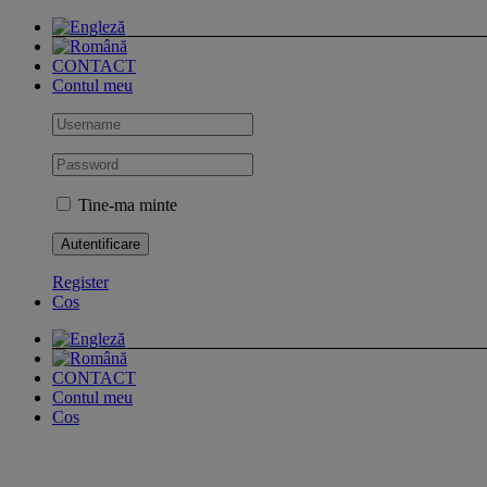
Skip
to
content
CONTACT
Contul meu
Tine-ma minte
Register
Cos
CONTACT
Contul meu
Cos