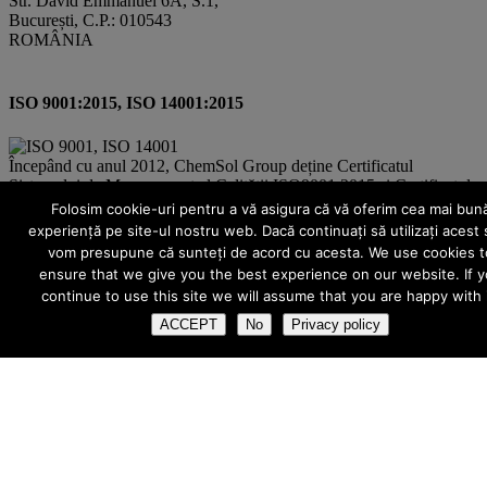
Str. David Emmanuel 6A, S.1,
București, C.P.: 010543
ROMÂNIA
ISO 9001:2015, ISO 14001:2015
Începând cu anul 2012, ChemSol Group deține Certificatul
Sistemului de Management al Calității ISO9001:2015 și Certificatul
Sistemului de Management al Mediului ISO14001:2015.
Folosim cookie-uri pentru a vă asigura că vă oferim cea mai bun
experiență pe site-ul nostru web. Dacă continuați să utilizați acest s
Pro-X Products Catalog
vom presupune că sunteți de acord cu acesta. We use cookies t
ensure that we give you the best experience on our website. If 
continue to use this site we will assume that you are happy with i
Open / Download: 13Mb.
ACCEPT
No
Privacy policy
COPYRIGHT
TOATE imaginile și textele din acest site sunt proprietate privată și
NU este permisă copierea, multiplicarea sau folosirea în scopuri
comerciale, NU este permisă modificarea, distorsionarea sau editarea
lor pentru "crearea de opere derivate" fără autorizarea scrisă a
ChemSol Group SRL. Pentru a evita eventualele neplăceri cauzate