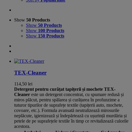
Show
50 Products
Show
50 Products
Show
100 Products
Show
150 Products
TEX-Cleaner
114,50
lei
Detergent pentru curățat tapițerii și mochete
TEX-
Cleaner
este un detergent concentrat, cu spumare redusă și
miros plăcut, pentru spălarea și curățarea în profunzime a
tuturor tipurilor de suprafețe textile (tapițerii auto, mochete,
covoare, etc.). Formula avansată neutralizează mirosurile
neplăcute, igienizează și îndepărtează cu ușurință murdăria și
petele de pe suprafețele textile în timp ce revitalizează culorile
acestora.