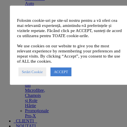
Auto
Antigel
Auto
Pro-X
Folosim cookie-uri pe site-ul nostru pentru a vă oferi cea
Industrial
mai relevantă experiență, amintindu-vă preferințele și
Sisteme
vizitele repetate. Făcând click pe ACCEPT, sunteți de acord
Dozare și
cu utilizarea pentru TOATE cookie-urile.
Spumare
Aparate
We use cookies on our website to give you the most
de Spălat
relevant experience by remembering your preferences and
Aspiratoare
repeat visits. By clicking “Accept”, you consent to the use
Profesionale
of ALL the cookies.
Accesorii
și Piese de
Setări Cookie
ACCEPT
Schimb
Prosoape
din
Microfibre,
Chamois
și Role
Hârtie
Promoționale
Pro-X
CLIENTI
NOUTATI