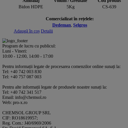
Ambalaj
Volum / Greutate
Cod produs
Bidon HDPE
5Kg
CS-639
Comercializat în rețelele:
Dedeman
,
Selgros
Adaugă în coș
Detalii
Program de lucru cu publicul:
Luni - Vineri:
10:00 - 12:00, 14:00 - 17:00
Pentru informații legate de procesarea comenzilor online sunați la:
Tel: +40 742 003 830
Tel: +40 757 087 003
Pentru alte informații legate de produsele noastre sunați la:
Tel: +40 742 341 517
Email: info@chemsol.ro
Web: pro-x.ro
CHEMSOL GROUP SRL
CIF: RO18619957;
Reg. Com.: J40/6969/2006