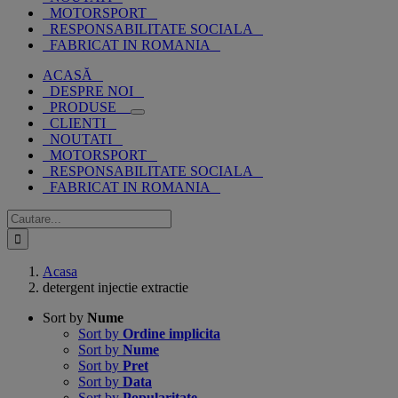
MOTORSPORT
RESPONSABILITATE SOCIALA
FABRICAT IN ROMANIA
ACASĂ
DESPRE NOI
PRODUSE
CLIENTI
NOUTATI
MOTORSPORT
RESPONSABILITATE SOCIALA
FABRICAT IN ROMANIA
Cautare...
Acasa
detergent injectie extractie
Sort by
Nume
Sort by
Ordine implicita
Sort by
Nume
Sort by
Pret
Sort by
Data
Sort by
Popularitate