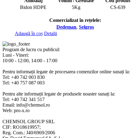
Ambalaj
Volum / Greutate
Cod produs
Bidon HDPE
5Kg
CS-639
Comercializat în rețelele:
Dedeman
,
Selgros
Adaugă în coș
Detalii
Program de lucru cu publicul:
Luni - Vineri:
10:00 - 12:00, 14:00 - 17:00
Pentru informații legate de procesarea comenzilor online sunați la:
Tel: +40 742 003 830
Tel: +40 757 087 003
Pentru alte informații legate de produsele noastre sunați la:
Tel: +40 742 341 517
Email: info@chemsol.ro
Web: pro-x.ro
CHEMSOL GROUP SRL
CIF: RO18619957;
Reg. Com.: J40/6969/2006