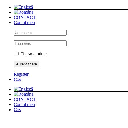
Skip
to
content
CONTACT
Contul meu
Tine-ma minte
Register
Cos
CONTACT
Contul meu
Cos