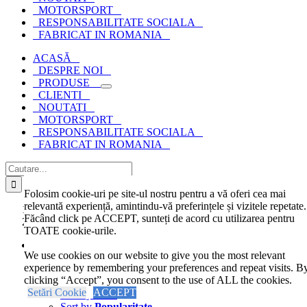
MOTORSPORT
RESPONSABILITATE SOCIALA
FABRICAT IN ROMANIA
ACASĂ
DESPRE NOI
PRODUSE
CLIENTI
NOUTATI
MOTORSPORT
RESPONSABILITATE SOCIALA
FABRICAT IN ROMANIA
Cautare...
Folosim cookie-uri pe site-ul nostru pentru a vă oferi cea mai
relevantă experiență, amintindu-vă preferințele și vizitele repetate.
Acasa
Făcând click pe ACCEPT, sunteți de acord cu utilizarea pentru
detergent injectie extractie
TOATE cookie-urile.
Sort by
Ordine implicita
We use cookies on our website to give you the most relevant
Sort by
Ordine implicita
experience by remembering your preferences and repeat visits. B
Sort by
Nume
clicking “Accept”, you consent to the use of ALL the cookies.
Sort by
Pret
Setări Cookie
ACCEPT
Sort by
Data
Sort by
Popularitate