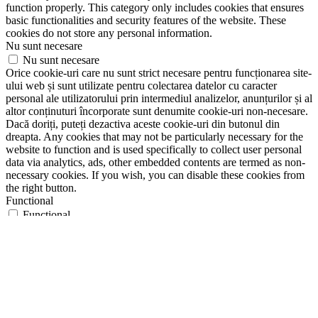
function properly. This category only includes cookies that ensures
basic functionalities and security features of the website. These
cookies do not store any personal information.
Nu sunt necesare
Nu sunt necesare
Orice cookie-uri care nu sunt strict necesare pentru funcționarea site-
ului web și sunt utilizate pentru colectarea datelor cu caracter
personal ale utilizatorului prin intermediul analizelor, anunțurilor și al
altor conținuturi încorporate sunt denumite cookie-uri non-necesare.
Dacă doriți, puteți dezactiva aceste cookie-uri din butonul din
dreapta. Any cookies that may not be particularly necessary for the
website to function and is used specifically to collect user personal
data via analytics, ads, other embedded contents are termed as non-
necessary cookies. If you wish, you can disable these cookies from
the right button.
Functional
Functional
Functional cookies help to perform certain functionalities like
sharing the content of the website on social media platforms, collect
feedbacks, and other third-party features.
Performance
Performance
Performance cookies are used to understand and analyze the key
performance indexes of the website which helps in delivering a