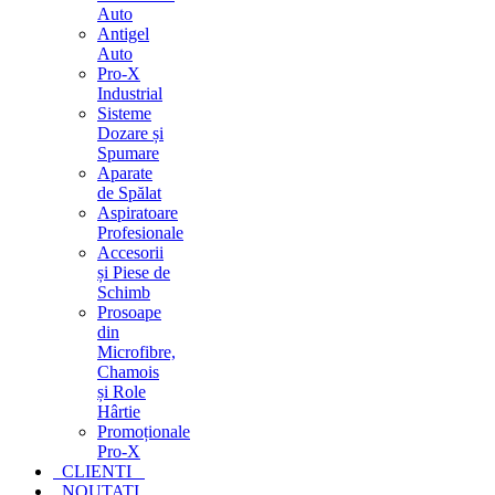
Auto
Antigel
Auto
Pro-X
Industrial
Sisteme
Dozare și
Spumare
Aparate
de Spălat
Aspiratoare
Profesionale
Accesorii
și Piese de
Schimb
Prosoape
din
Microfibre,
Chamois
și Role
Hârtie
Promoționale
Pro-X
CLIENTI
NOUTATI