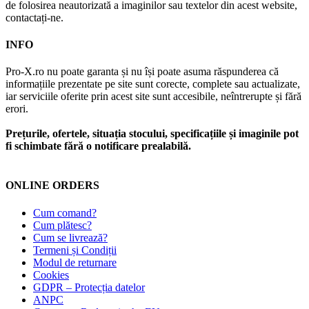
de folosirea neautorizată a imaginilor sau textelor din acest website,
contactați-ne.
INFO
Pro-X.ro nu poate garanta și nu își poate asuma răspunderea că
informațiile prezentate pe site sunt corecte, complete sau actualizate,
iar serviciile oferite prin acest site sunt accesibile, neîntrerupte și fără
erori.
Prețurile, ofertele, situația stocului, specificațiile și imaginile pot
fi schimbate fără o notificare prealabilă.
ONLINE ORDERS
Cum comand?
Cum plătesc?
Cum se livrează?
Termeni și Condiții
Modul de returnare
Cookies
GDPR – Protecția datelor
ANPC