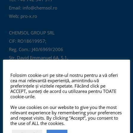
Email: info@chemsol.ro
Web: pro-x.ro
CHEMSOL GROUP SRL
CIF: RO18619957;
Reg. Com.: J40/6969/2006
Str. David Emmanuel 6A, S.1,
București, C.P.: 010543
ROMÂNIA
Folosim cookie-uri pe site-ul nostru pentru a vă oferi
cea mai relevantă experiență, amintindu-vă
preferințele și vizitele repetate. Făcând click pe
ACCEPT, sunteți de acord cu utilizarea pentru TOATE
cookie-urile.
We use cookies on our website to give you the most
relevant experience by remembering your preferences
and repeat visits. By clicking “Accept”, you consent to
the use of ALL the cookies.
ISO 9001:2015, ISO 14001:2015