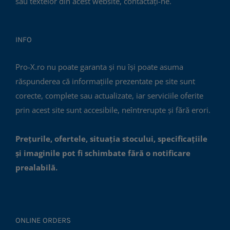
sau textelor din acest website, contactați-ne.
INFO
Pro-X.ro nu poate garanta și nu își poate asuma
răspunderea că informațiile prezentate pe site sunt
corecte, complete sau actualizate, iar serviciile oferite
prin acest site sunt accesibile, neîntrerupte și fără erori.
Prețurile, ofertele, situația stocului, specificațiile
și imaginile pot fi schimbate fără o notificare
prealabilă.
ONLINE ORDERS