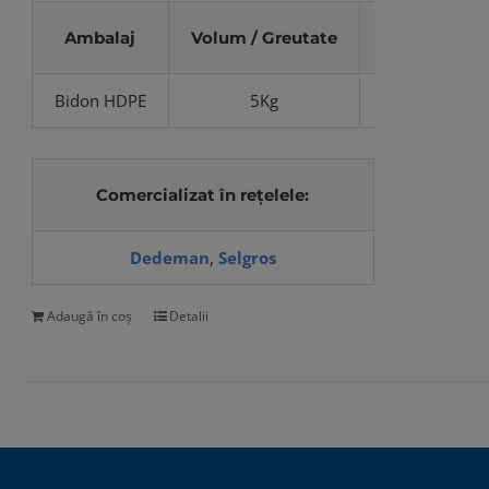
Ambalaj
Volum / Greutate
Cod produs
Bidon HDPE
5Kg
CS-639
Comercializat în rețelele:
Dedeman
,
Selgros
Adaugă în coș
Detalii