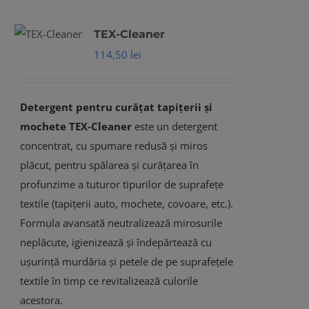
TEX-Cleaner
114,50
lei
Detergent pentru curățat tapițerii și
mochete
TEX-Cleaner
este un detergent
concentrat, cu spumare redusă și miros
plăcut, pentru spălarea și curățarea în
profunzime a tuturor tipurilor de suprafețe
textile (tapițerii auto, mochete, covoare, etc.).
Formula avansată neutralizează mirosurile
neplăcute, igienizează și îndepărtează cu
ușurință murdăria și petele de pe suprafețele
textile în timp ce revitalizează culorile
acestora.