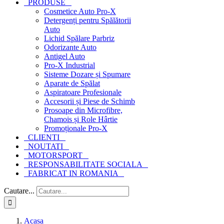
PRODUSE
Cosmetice Auto Pro-X
Detergenți pentru Spălătorii
Auto
Lichid Spălare Parbriz
Odorizante Auto
Antigel Auto
Pro-X Industrial
Sisteme Dozare și Spumare
Aparate de Spălat
Aspiratoare Profesionale
Accesorii și Piese de Schimb
Prosoape din Microfibre,
Chamois și Role Hârtie
Promoționale Pro-X
CLIENTI
NOUTATI
MOTORSPORT
RESPONSABILITATE SOCIALA
FABRICAT IN ROMANIA
Cautare...
Acasa