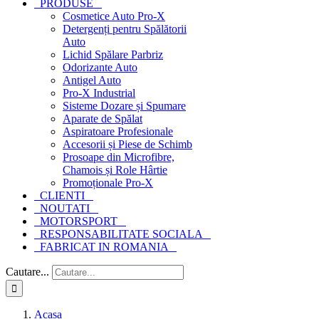
PRODUSE
Cosmetice Auto Pro-X
Detergenți pentru Spălătorii
Auto
Lichid Spălare Parbriz
Odorizante Auto
Antigel Auto
Pro-X Industrial
Sisteme Dozare și Spumare
Aparate de Spălat
Aspiratoare Profesionale
Accesorii și Piese de Schimb
Prosoape din Microfibre,
Chamois și Role Hârtie
Promoționale Pro-X
CLIENTI
NOUTATI
MOTORSPORT
RESPONSABILITATE SOCIALA
FABRICAT IN ROMANIA
Cautare...
Acasa