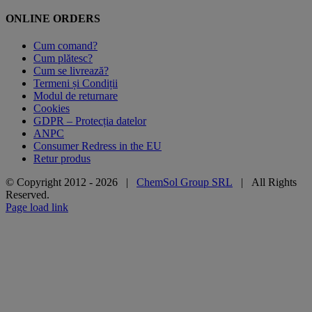
ONLINE ORDERS
Cum comand?
Cum plătesc?
Cum se livrează?
Termeni și Condiții
Modul de returnare
Cookies
GDPR – Protecția datelor
ANPC
Consumer Redress in the EU
Retur produs
© Copyright 2012 -
2026 |
ChemSol Group SRL
| All Rights
Reserved.
Page load link
Go
to
Top