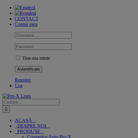
Skip
to
content
CONTACT
Contul meu
Tine-ma minte
Register
Cos
Cautare...
ACASĂ
DESPRE NOI
PRODUSE
Cosmetice Auto Pro-X