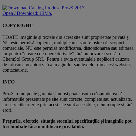
Open / Download: 13Mb.
COPYRIGHT
TOATE imaginile și textele din acest site sunt proprietate privată și
NU este permisă copierea, multiplicarea sau folosirea în scopuri
comerciale, NU este permisă modificarea, distorsionarea sau editarea
lor pentru "crearea de opere derivate" fără autorizarea scrisă a
ChemSol Group SRL. Pentru a evita eventualele neplăceri cauzate
de folosirea neautorizată a imaginilor sau textelor din acest website,
contactați-ne.
INFO
Pro-X.ro nu poate garanta și nu își poate asuma răspunderea că
informațiile prezentate pe site sunt corecte, complete sau actualizate,
iar serviciile oferite prin acest site sunt accesibile, neîntrerupte și fără
erori.
Prețurile, ofertele, situația stocului, specificațiile și imaginile pot
fi schimbate fără o notificare prealabilă.