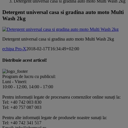
Detergent universal casa si gradina auto moto Multi Wash 2kg
Detergent universal casa si gradina auto moto Multi
Wash 2kg
Detergent universal casa si gradina auto moto Multi Wash 2kg
echipa Pro-X
2018-02-17T16:34:49+02:00
Distribuie acest articol!
Facebook
X
Pinterest
E-
mail:
Program de lucru cu publicul:
Luni - Vineri:
10:00 - 12:00, 14:00 - 17:00
Pentru informații legate de procesarea comenzilor online sunați la:
Tel: +40 742 003 830
Tel: +40 757 087 003
Pentru alte informații legate de produsele noastre sunați la:
Tel: +40 742 341 517
Email: info@chemsol.ro