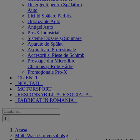
Detergenți pentru Spălătorii
Auto
Lichid Spălare Parbriz
Odorizante Auto
Antigel Auto
Pro-X Industrial
Sisteme Dozare și Spumare
Aparate de Spălat
Aspiratoare Profesionale
Accesorii și Piese de Schimb
Prosoape din Microfibre,
Chamois și Role Hârtie
Promoționale Pro-X
CLIENTI
NOUTATI
MOTORSPORT
RESPONSABILITATE SOCIALA
FABRICAT IN ROMANIA
Cautare...
Acasa
Multi Wash Universal 5Kg